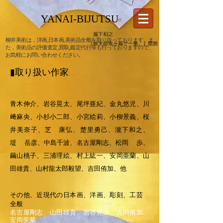
YANAI-BIJUTSU
柳井美術は，洋画,日本画,美術品全般を取り扱っております。ま
た，美術品の
評価査定,買取,鑑定代行
等も行っておりますので、
お気軽にお問い合わせください。
▮取り扱い作家
青木伸介、
岩谷晃太、
尾坪亜紀、金丸悠児、
川
﨑麻央、
小杉小二郎、小宮絵莉、小柳景義、桜
井美奈子、芝
康弘、楚里勇己、瀧下和之、
堤 岳彦、中島千波、
名古屋剛志、
松岡 歩、
繭山桃子、三浦理絵、村上紘一、
安岡亜蘭、山
田雄貴、
山村龍太郎毅望、
吉田侑加、
他
その他、近現代の日本画、洋画、彫刻、工芸
全般
名古屋剛志、山田雄貴、岩谷晃太、吉田侑加、
安岡亜蘭