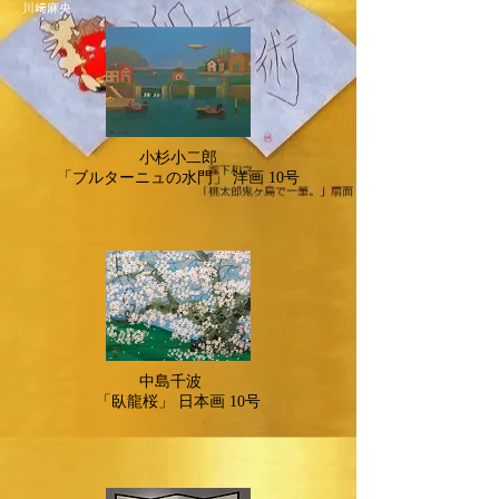
川﨑麻央
​小杉小二郎
「ブルターニュの水門」
洋画 10号
​中島千波
「臥龍桜」
日本画 10号