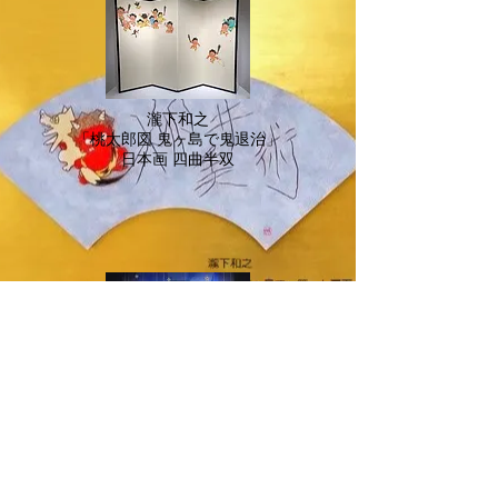
​瀧下和之
「桃太郎図 鬼ヶ島で鬼退治」
日本画 四曲半双
繭山桃子
「ルナパーク」
日本画 50号