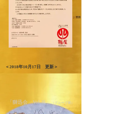
＜2018年​10月17日 更新＞
「獅迅会 Vol.Ⅲ」
（グループ展）