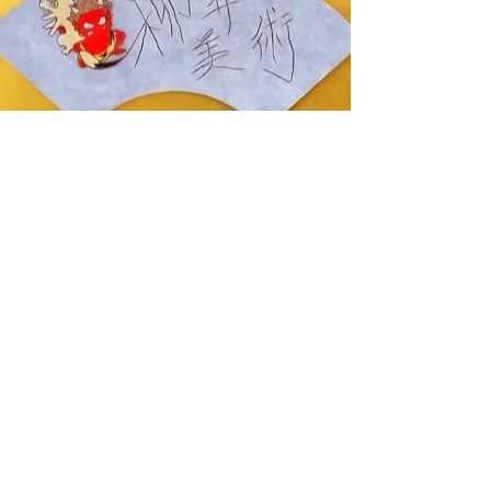
＜会 期＞
平成30年11月20日㈫～26日㈪
(会期中無休)
開廊時間 AM11時～PM6時迄
（最終日17時閉廊）
＜会 場＞
柳井美術ギャラリー
（地図）
＜出品作家＞
尾坪亜紀・瀧下和之・松岡 歩・繭山桃子・
村上紘一・
山村龍太郎毅望 以上6名
＜作 品＞
6号＝各1点（作家の独自の作品）
4号＝各1点
（来年の干支の猪をテーマとして）