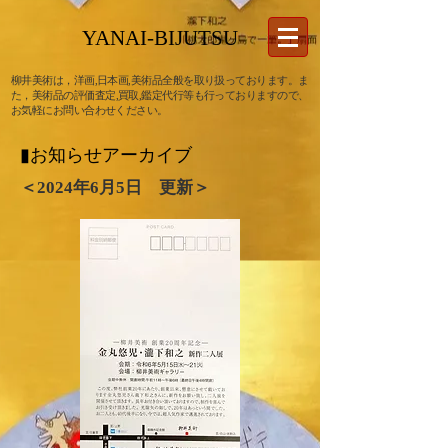
YANAI-BIJUTSU
柳井美術は，洋画,日本画,美術品全般を取り扱っております。ま
た，美術品の
評価査定,買取,鑑定代行
等も行っておりますので、
お気軽にお問い合わせください。
▮お知らせアーカイブ
＜2024年​6月5日 更新＞