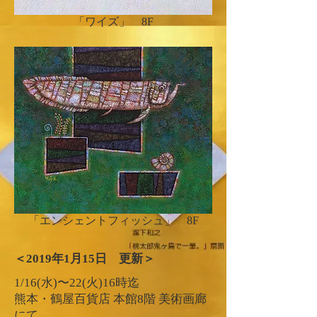
「ワイズ」 8F
「エンシェントフィッシュ」 8F
＜2019年​1月15日 更新＞
1/16(水)〜22(火)16時迄
熊本・鶴屋百貨店 本館8階 美術画廊
にて